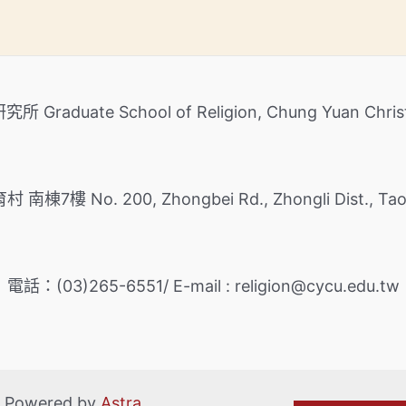
aduate School of Religion, Chung Yuan Christi
. 200, Zhongbei Rd., Zhongli Dist., Taoyuan
電話：(03)265-6551/ E-mail : religion@cycu.edu.tw
Powered by
Astra