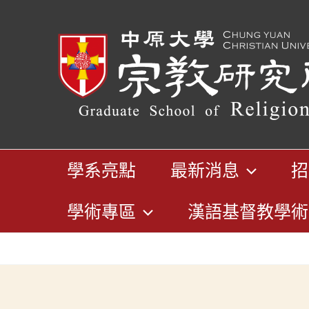
跳
至
主
要
內
容
學系亮點
最新消息
招
學術專區
漢語基督教學術