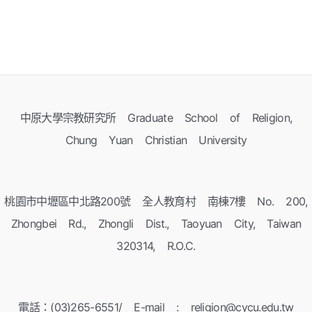
中原大學宗教研究所 Graduate School of Religion,
Chung Yuan Christian University
桃園市中壢區中北路200號 全人教育村 南棟7樓 No. 200,
Zhongbei Rd., Zhongli Dist., Taoyuan City, Taiwan
320314, R.O.C.
電話：(03)265-6551/ E-mail : religion@cycu.edu.tw