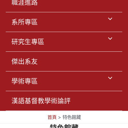
職涯進路
換
切
按
選
系所專區
換
鈕
單
按
選
研究生專區
切
鈕
單
傑出系友
換
切
按
選
學術專區
換
鈕
單
按
漢語基督教學術論評
切
鈕
首頁
>
特色館藏
換
特色館藏