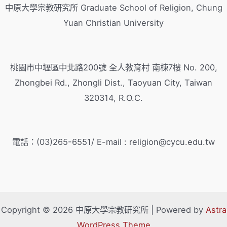
中原大學宗教研究所 Graduate School of Religion, Chung
Yuan Christian University
桃園市中壢區中北路200號 全人教育村 南棟7樓 No. 200,
Zhongbei Rd., Zhongli Dist., Taoyuan City, Taiwan
320314, R.O.C.
電話：(03)265-6551/ E-mail : religion@cycu.edu.tw
Copyright © 2026 中原大學宗教研究所 | Powered by
Astra
WordPress Theme