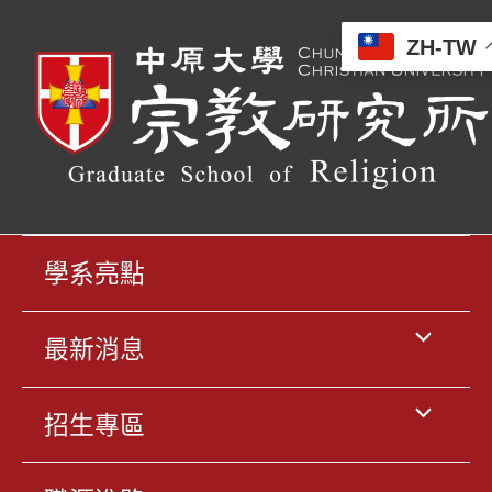
跳
ZH-TW
至
主
要
內
容
學系亮點
選
最新消息
單
選
招生專區
切
單