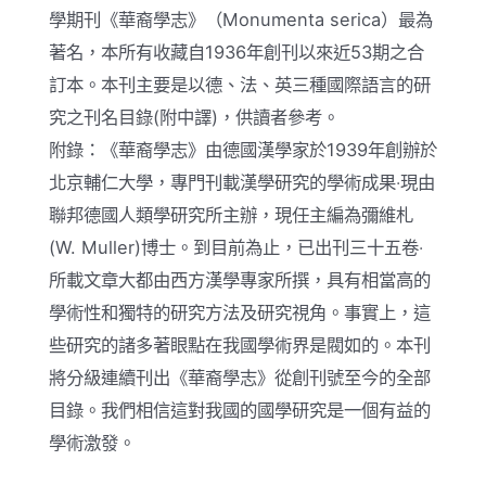
學期刊《華裔學志》（Monumenta serica）最為
著名，本所有收藏自1936年創刊以來近53期之合
訂本。本刊主要是以德、法、英三種國際語言的研
究之刊名目錄(附中譯)，供讀者參考。
附錄：《華裔學志》由德國漢學家於1939年創辦於
北京輔仁大學，專門刊載漢學研究的學術成果‧現由
聯邦德國人類學研究所主辦，現任主編為彌維札
(W. Muller)博士。到目前為止，已出刊三十五卷‧
所載文章大都由西方漢學專家所撰，具有相當高的
學術性和獨特的研究方法及研究視角。事實上，這
些研究的諸多著眼點在我國學術界是閥如的。本刊
將分級連續刊出《華裔學志》從創刊號至今的全部
目錄。我們相信這對我國的國學研究是一個有益的
學術激發。