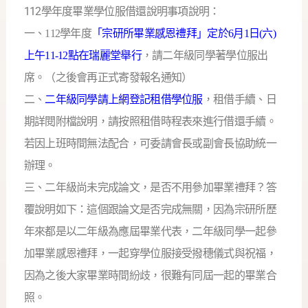
112
學年度畢業學位服借還說明事項
說明：
一、112學年度
「宗研所畢業感恩禮拜」定於6月1日(
六)
上午11-12點在瑞麗堂舉行
，請二年級同學著學位服出
席。
（之後會再正式寄發報名通知）
二、
二年級同學請上網登記租借學位服
，租借手續、
日
期詳閱附檔說明，請按照租借時程表來進行借還手續。
若因上班時間無法配合，可委請會長或副會長協助統一
辦理。
三、二年級尚未完成論文，是否不用參加畢業禮拜？答
覆說明如下：
這個跟論文是否完成無關，
因為宗研所歷
年來都是以二年級為應屆畢業代表，
二年級同學一起參
加畢業感恩禮拜，
一起穿學位服接受撥穗儀式與祝福，
因為之後大家畢業時間紛歧，
很難有同屆一起的畢業合
照。