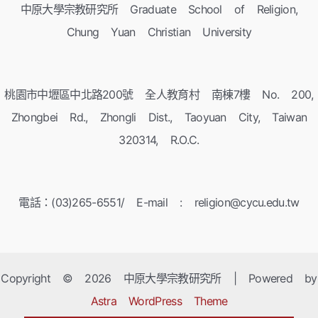
中原大學宗教研究所 Graduate School of Religion,
Chung Yuan Christian University
桃園市中壢區中北路200號 全人教育村 南棟7樓 No. 200,
Zhongbei Rd., Zhongli Dist., Taoyuan City, Taiwan
320314, R.O.C.
電話：(03)265-6551/ E-mail : religion@cycu.edu.tw
Copyright © 2026 中原大學宗教研究所 | Powered by
Astra WordPress Theme