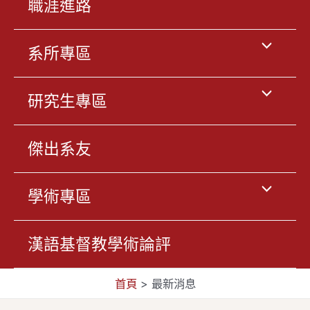
職涯進路
換
切
按
選
系所專區
換
鈕
單
按
選
研究生專區
切
鈕
單
傑出系友
換
切
按
選
學術專區
換
鈕
單
按
漢語基督教學術論評
切
鈕
首頁
>
最新消息
換