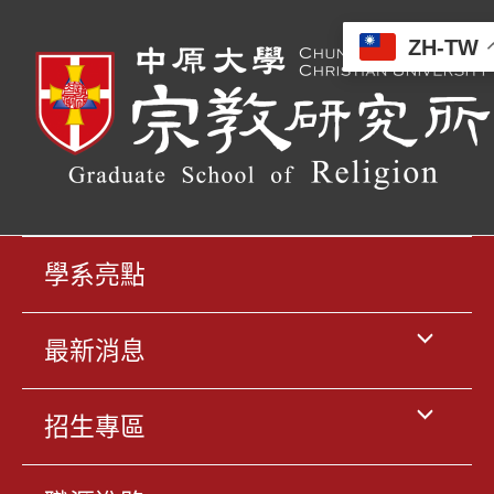
跳
ZH-TW
至
主
要
內
容
學系亮點
選
最新消息
單
選
招生專區
切
單