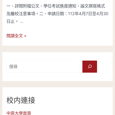
一、詳閱附檔公文、學位考試進度通知、論文撰寫格式
及離校注意事項。二、申請日期：112年4月7日至4月30
日止。 …
111-
閱讀全文 »
1
學
位
搜
考
尋
試
公
告
校内連接
中原大學首頁