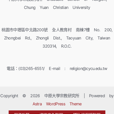
Chung Yuan Christian University
桃園市中壢區中北路200號 全人教育村 南棟7樓 No. 200,
Zhongbei Rd., Zhongli Dist., Taoyuan City, Taiwan
320314, R.O.C.
電話：(03)265-6551/ E-mail : religion@cycu.edu.tw
Copyright © 2026 中原大學宗教研究所 | Powered by
Astra WordPress Theme