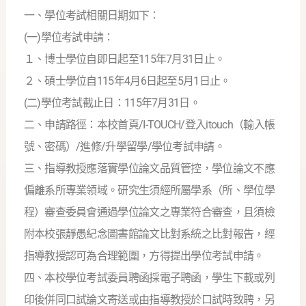
一、學位考試相關日期如下：
(一)學位考試申請：
１、博士學位自即日起至115年7月31日止。
２、碩士學位自115年4月6日起至5月1日止。
(二)學位考試截止日：115年7月31日。
二、申請路徑：本校首頁/I-TOUCH/登入itouch（輸入帳
號、密碼）/進修/升學留學/學位考試申請。
三、指導教授應落實學位論文品質管控，學位論文不應
偏離系所專業領域。研究生須經所屬學系（所、學位學
程）審查委員會通過學位論文之專業符合審查，且須檢
附本校張靜愚紀念圖書館論文比對系統之比對報告，經
指導教授認可為合理範圍，方得提出學位考試申請。
四、本校學位考試委員聘函採電子聘函，學生下載或列
印後併同口試論文寄送或由指導教授於口試時致聘，另